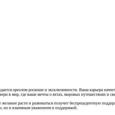
ается ореолом роскоши и эксклюзивности. Ваша карьера начнетс
ери в мир, где ваши мечты о яхтах, мировых путешествиях и св
е желание расти и развиваться получит беспрецедентную поддер
и, но и взаимным уважением и поддержкой.